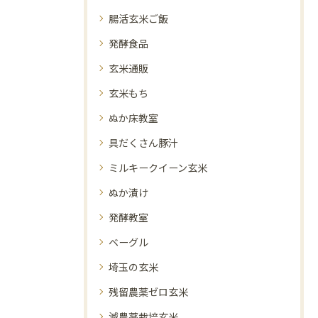
腸活玄米ご飯
発酵食品
玄米通販
玄米もち
ぬか床教室
具だくさん豚汁
ミルキークイーン玄米
ぬか漬け
発酵教室
ベーグル
埼玉の玄米
残留農薬ゼロ玄米
減農薬栽培玄米