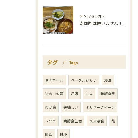
2026/08/06
寿司酢は使いません！😳
タグ
Tags
豆乳ボール
ベーグルひらい
漫画
米の虫対策
通販
玄米
発酵食品
ぬか床
美味しい
ミルキークイーン
レシピ
発酵食生活
玄米菜食
麹
腸活
健康