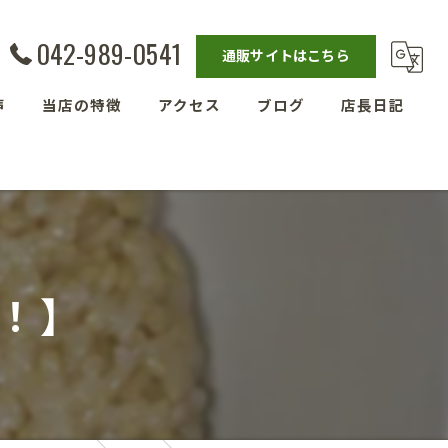
042-989-0541
通販サイトはこちら
声
当店の特徴
アクセス
ブログ
店長日記
発酵教室
漫画特集
ベーグル
埼玉の玄米
！】
残留農薬ゼロ玄米
減農薬栽培玄米